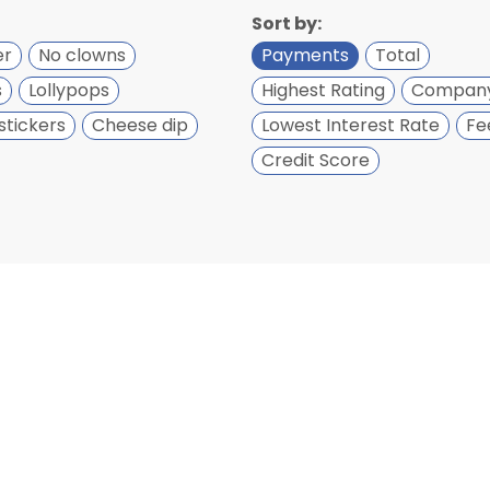
Sort by:
er
No clowns
Payments
Total
s
Lollypops
Highest Rating
Compan
stickers
Cheese dip
Lowest Interest Rate
Fe
Credit Score