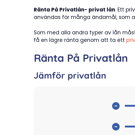
Ränta På Privatlån- privat lån
. Ett p
användas för många ändamål, som att kö
Som med alla andra typer av lån måst
få en lägre ränta genom att ta ett
pri
Ränta På Privatlån
Jämför privatlån