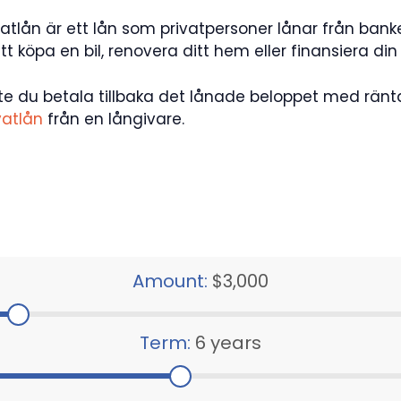
rivatlån är ett lån som privatpersoner lånar från bank
pa en bil, renovera ditt hem eller finansiera din 
e du betala tillbaka det lånade beloppet med ränt
vatlån
från en långivare.
Amount:
$3,000
Term:
6 years