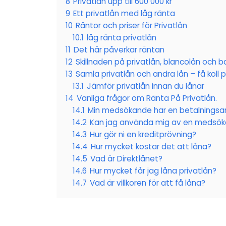
8
Privatlån upp till 600 000 kr
9
Ett privatlån med låg ränta
10
Räntor och priser för Privatlån
10.1
låg ränta privatlån
11
Det här påverkar räntan
12
Skillnaden på privatlån, blancolån och b
13
Samla privatlån och andra lån – få koll 
13.1
Jämför privatlån innan du lånar
14
Vanliga frågor om Ränta På Privatlån.
14.1
Min medsökande har en betalningsa
14.2
Kan jag använda mig av en medsök
14.3
Hur gör ni en kreditprövning?
14.4
Hur mycket kostar det att låna?
14.5
Vad är Direktlånet?
14.6
Hur mycket får jag låna privatlån?
14.7
Vad är villkoren för att få låna?