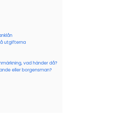
anklån
på utgifterna
nmärkning, vad händer då?
ande eller borgensman?