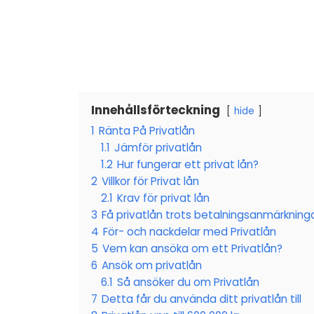
Innehållsförteckning
hide
1
Ränta På Privatlån
1.1
Jämför privatlån
1.2
Hur fungerar ett privat lån?
2
Villkor för Privat lån
2.1
Krav för privat lån
3
Få privatlån trots betalningsanmärkning
4
För- och nackdelar med Privatlån
5
Vem kan ansöka om ett Privatlån?
6
Ansök om privatlån
6.1
Så ansöker du om Privatlån
7
Detta får du använda ditt privatlån till