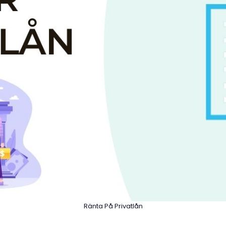
Ränta På Privatlån