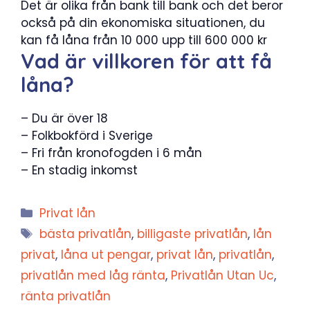
Det är olika från bank till bank och det beror
också på din ekonomiska situationen, du
kan få låna från 10 000 upp till 600 000 kr
Vad är villkoren för att få
låna?
– Du är över 18
– Folkbokförd i Sverige
– Fri från kronofogden i 6 mån
– En stadig inkomst
Kategorier
Privat lån
Etiketter
bästa privatlån
,
billigaste privatlån
,
lån
privat
,
låna ut pengar
,
privat lån
,
privatlån
,
privatlån med låg ränta
,
Privatlån Utan Uc
,
ränta privatlån