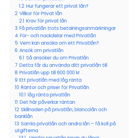
1.2
Hur fungerar ett privat lån?
2
Villkor för Privat lån
2.1
Krav för privat lån
3
Få privatlån trots betalningsanmärkningar
4
För- och nackdelar med Privatlån
5
Vem kan ansöka om ett Privatlån?
6
Ansök om privatlån
6.1
Så ansöker du om Privatlån
7
Detta får du använda ditt privatlån till
8
Privatlån upp till 600 000 kr
9
Ett privatlån med låg ränta
10
Räntor och priser för Privatlån
10.1
låg ränta privatlån
11
Det här påverkar räntan
12
Skillnaden på privatlån, blancolån och
banklån
13
Samla privatlån och andra lån – få koll på
utgifterna
13.1
Jämför privatlån innan du lånar