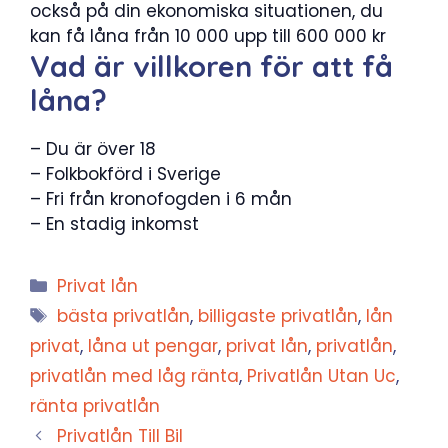
också på din ekonomiska situationen, du
kan få låna från 10 000 upp till 600 000 kr
Vad är villkoren för att få
låna?
– Du är över 18
– Folkbokförd i Sverige
– Fri från kronofogden i 6 mån
– En stadig inkomst
Kategorier
Privat lån
Etiketter
bästa privatlån
,
billigaste privatlån
,
lån
privat
,
låna ut pengar
,
privat lån
,
privatlån
,
privatlån med låg ränta
,
Privatlån Utan Uc
,
ränta privatlån
Privatlån Till Bil