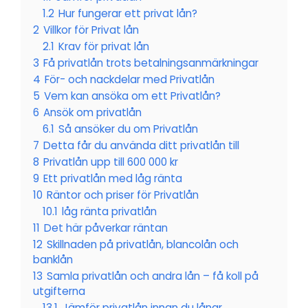
1.2
Hur fungerar ett privat lån?
2
Villkor för Privat lån
2.1
Krav för privat lån
3
Få privatlån trots betalningsanmärkningar
4
För- och nackdelar med Privatlån
5
Vem kan ansöka om ett Privatlån?
6
Ansök om privatlån
6.1
Så ansöker du om Privatlån
7
Detta får du använda ditt privatlån till
8
Privatlån upp till 600 000 kr
9
Ett privatlån med låg ränta
10
Räntor och priser för Privatlån
10.1
låg ränta privatlån
11
Det här påverkar räntan
12
Skillnaden på privatlån, blancolån och
banklån
13
Samla privatlån och andra lån – få koll på
utgifterna
13.1
Jämför privatlån innan du lånar