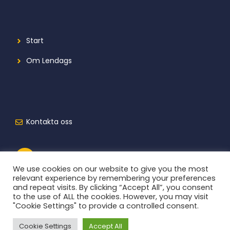
Start
Om Lendags
Kontakta oss
We use cookies on our website to give you the most
relevant experience by remembering your preferences
and repeat visits. By clicking “Accept All”, you consent
to the use of ALL the cookies. However, you may visit
"Cookie Settings" to provide a controlled consent.
Cookie Settings
Accept All
2026 © Lendags