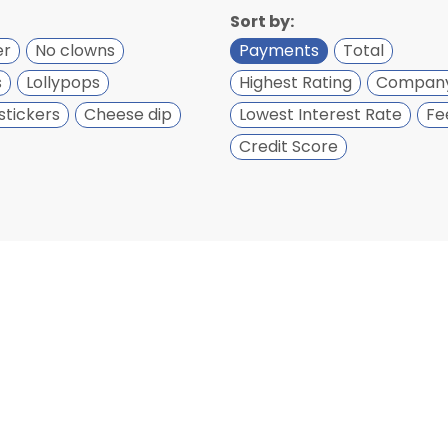
Sort by:
er
No clowns
Payments
Total
s
Lollypops
Highest Rating
Compan
stickers
Cheese dip
Lowest Interest Rate
Fe
Credit Score