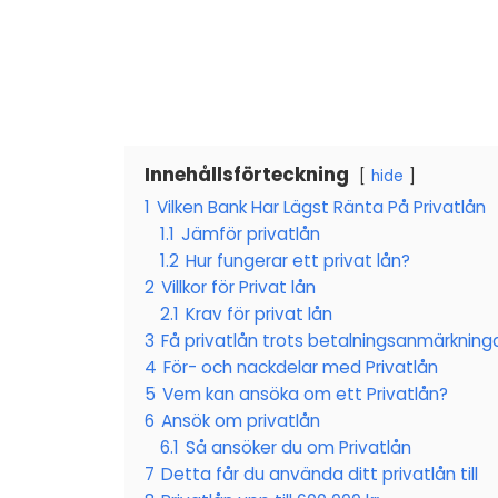
Innehållsförteckning
hide
1
Vilken Bank Har Lägst Ränta På Privatlån
1.1
Jämför privatlån
1.2
Hur fungerar ett privat lån?
2
Villkor för Privat lån
2.1
Krav för privat lån
3
Få privatlån trots betalningsanmärkning
4
För- och nackdelar med Privatlån
5
Vem kan ansöka om ett Privatlån?
6
Ansök om privatlån
6.1
Så ansöker du om Privatlån
7
Detta får du använda ditt privatlån till