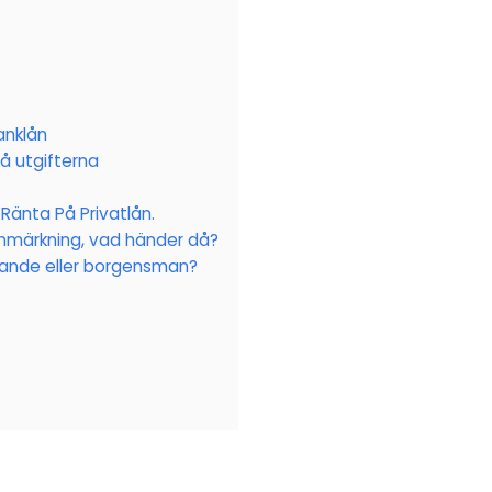
anklån
på utgifterna
 Ränta På Privatlån.
nmärkning, vad händer då?
ande eller borgensman?