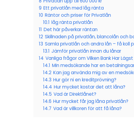
8
Privatlån upp till 600 000 kr
9
Ett privatlån med låg ränta
10
Räntor och priser för Privatlån
10.1
låg ränta privatlån
11
Det här påverkar räntan
12
Skillnaden på privatlån, blancolån och b
13
Samla privatlån och andra lån – få koll 
13.1
Jämför privatlån innan du lånar
14
Vanliga frågor om Vilken Bank Har Lägst
14.1
Min medsökande har en betalningsa
14.2
Kan jag använda mig av en medsök
14.3
Hur gör ni en kreditprövning?
14.4
Hur mycket kostar det att låna?
14.5
Vad är Direktlånet?
14.6
Hur mycket får jag låna privatlån?
14.7
Vad är villkoren för att få låna?